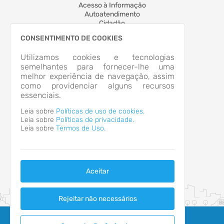
Acesso à Informação
Autoatendimento
Cidadão
LOCALIZAÇÃO
CONSENTIMENTO DE COOKIES
RUA BARAO DO RIO BRANCO, Nº 377, CENTRO
São Francisco do Sul/SC
Utilizamos cookies e tecnologias
CEP: 89.330-004
semelhantes para fornecer-lhe uma
Abrir no Mapa
melhor experiência de navegação, assim
CONTATOS
como providenciar alguns recursos
essenciais.
diretoriagps@ipresf.sc.gov.br
HORÁRIO DE ATENDIMENTO
Leia sobre
Políticas de uso de cookies.
Segunda-feira a Sexta-feira
9h às 14h
Leia sobre
Políticas de privacidade.
Leia sobre
Termos de Uso.
Aceitar
Rejeitar não necessários