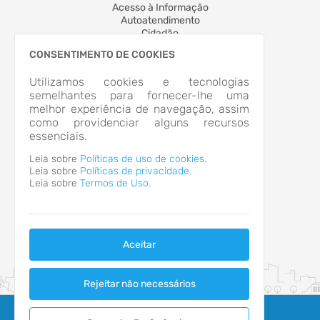
Acesso à Informação
Autoatendimento
Cidadão
LOCALIZAÇÃO
CONSENTIMENTO DE COOKIES
RUA BARAO DO RIO BRANCO, Nº 377, CENTRO
São Francisco do Sul/SC
Utilizamos cookies e tecnologias
CEP: 89.330-004
semelhantes para fornecer-lhe uma
Abrir no Mapa
melhor experiência de navegação, assim
CONTATOS
como providenciar alguns recursos
essenciais.
diretoriagps@ipresf.sc.gov.br
HORÁRIO DE ATENDIMENTO
Leia sobre
Políticas de uso de cookies.
Segunda-feira a Sexta-feira
9h às 14h
Leia sobre
Políticas de privacidade.
Leia sobre
Termos de Uso.
Aceitar
Rejeitar não necessários